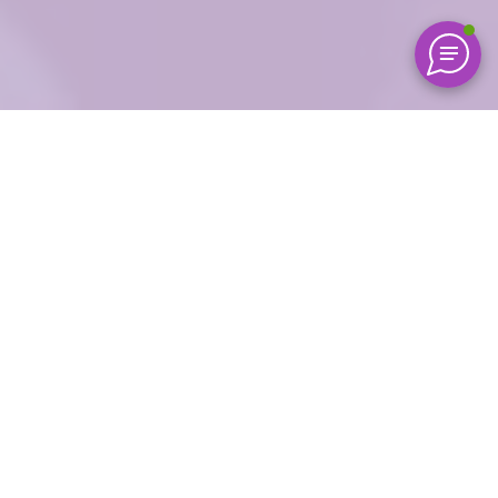
26 januari, 2024
Thijs Verhaegh
"Beginbaas"
Bij Pipple geloven we in het principe ‘Be good and tell it’.
Door
medewerkers op te leiden als sprekers en goede
communicators, geloven we dat we nog meer impact kunnen
maken. Daarnaast vinden we het belangrijk dat onze
Pippelaars zich altijd blijven ontwikkelen, zowel op het gebied