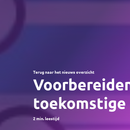
Terug naar het nieuws overzicht
Voorbereiden
toekomstige
2
min. leestijd