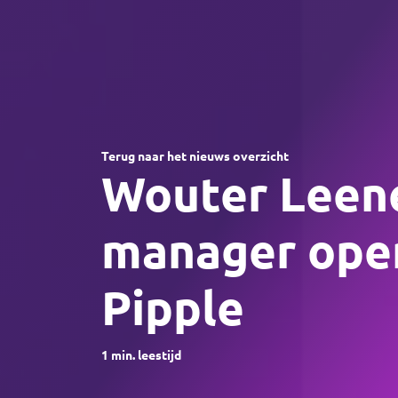
Terug naar het nieuws overzicht
Wouter Leen
manager ope
Pipple
1
min. leestijd