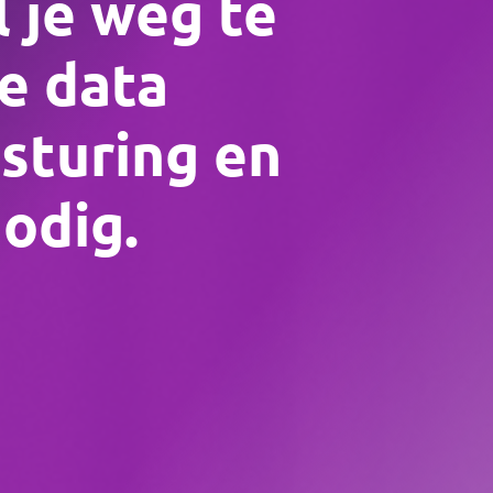
 je weg te
e data
 sturing en
odig.