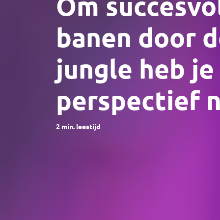
Om succesvol
banen door d
jungle heb je
perspectief n
2
min. leestijd